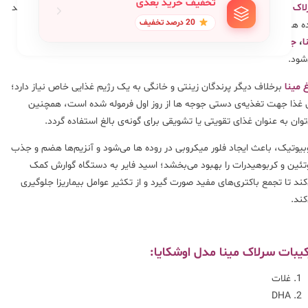
تخفیف خرید بعدی
اک مینا مدل اوشکایا
غذایی متعادل با فرمولی ویژه برای جوجه های تازه متولد
20 درصد تخفیف
 هست؛ این سرلاک تغذیه ‌‌ای مناسب برای دستگاه گوارش کوچک
جوجه
ا
،
جوجه توکان
،
جوجه بلبل
را تامین می‌کند و باعث رشد سریع جوجه ها
شود.
 مینا
برخلاف دیگر پرندگان زینتی و خانگی به یک رژیم غذایی خاص نیاز دارد؛
 غذا جهت تغذیه‌ی دستی جوجه ها از روز اول فرموله شده است، همچنین
توان به عنوان غذای تقویتی یا تشویقی برای گونه‌ی بالغ استفاده گردد.
بیوتیک، باعث ایجاد فلور میکروبی در روده ها می‌شود و آنزیم‌ها هضم و جذب
تئین و کربوهیدرات را بهبود می‌بخشد؛ اسید فایر به دستگاه گوارش کمک
کند تا تجمع باکتری‌های مفید صورت گیرد و از تکثیر عوامل بیماریزا جلوگیری
کند.
کیبات سرلاک مینا مدل اوشکایا:
غلات
DHA