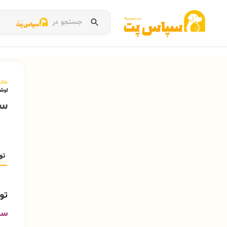
جستجو در
خان
اوشکایا
سر
تو
تو
سرل