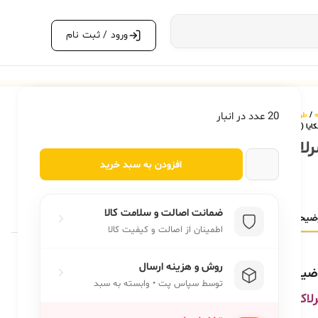
ورود / ثبت نام
20 عدد در انبار
ه
/
طوطی سانان و پرندگان
/
غذای طوطی (پلت،دانه،سرلاک)
/
سرلاک پرنده
/ سرلاک مینا مدل
 (۱۲۵ گرم)
لاک مینا مدل اوشکایا (۱۲۵ گرم)
افزودن به سبد خرید
240,000
تومان
ضمانت اصالت و سلامت کالا
ضیحات
توضیحات تکمیلی
نظرات (0)
اطمینان از اصالت و کیفیت کالا
روش و هزینه ارسال
ضیحات
توسط سپاس پت • وابسته به سبد
اک پرنده مینا مدل اوشکایا (۱۲۵ گرم)