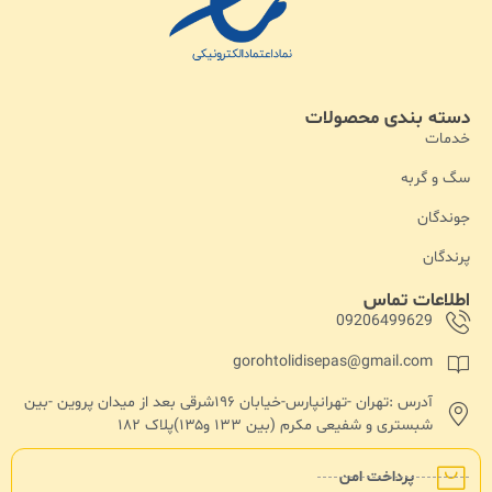
دسته بندی محصولات
خدمات
سگ و گربه
جوندگان
پرندگان
اطلاعات تماس
09206499629
gorohtolidisepas@gmail.com
آدرس :تهران -تهرانپارس-خیابان ۱۹۶شرقی بعد از میدان پروین -بین
شبستری و شفیعی مکرم (بین ۱۳۳ و۱۳۵)پلاک ۱۸۲
پرداخت امن