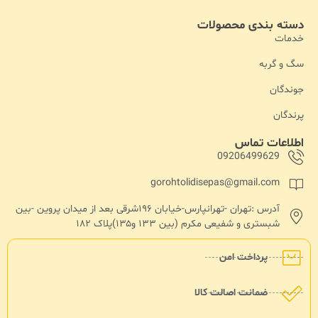
دسته بندی محصولات
خدمات
سگ و گربه
جوندگان
پرندگان
اطلاعات تماس
09206499629
gorohtolidisepas@gmail.com
آدرس :تهران -تهرانپارس-خیابان ۱۹۶شرقی بعد از میدان پروین -بین
شبستری و شفیعی مکرم (بین ۱۳۳ و۱۳۵)پلاک ۱۸۲
پرداخت امن
ضمانت اصالت کالا