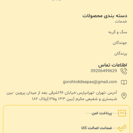
دسته بندی محصولات
خدمات
سگ و گربه
جوندگان
پرندگان
اطلاعات تماس
09206499629
gorohtolidisepas@gmail.com
آدرس :تهران -تهرانپارس-خیابان ۱۹۶شرقی بعد از میدان پروین -بین
شبستری و شفیعی مکرم (بین ۱۳۳ و۱۳۵)پلاک ۱۸۲
پرداخت امن
ضمانت اصالت کالا