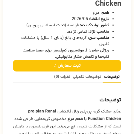
Chicken
طعم:
مرغ
تاریخ انقضا:
2026/05
کشور تولیدکننده:
فرانسه (تحت لیسانس پروپلن)
مناسب نژاد:
تمامی نژادها
مناسب سن:
گربه‌های بالغ (بالای 1 سال) با مشکلات
کلیوی
ویژگی خاص:
فرمولاسیون کم‌فسفر برای حفظ سلامت
کلیه‌ها و کاهش فشار متابولیکی.
ثبت سفارش
توضیحات
توضیحات تکمیلی
نظرات (0)
توضیحات
غذای خشک گربه پروپلن رنال فانکشن
pro plan Renal
Function Chicken
با
طعم مرغ
مخصوص گربه‌هایی طراحی شده
است که از مشکلات کلیوی رنج می‌برند. این فرمولاسیون با کاهش
سطح فسفر و پروتئین‌های کنترل‌شده، به حفظ سلامت کلیه و