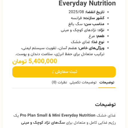
Everyday Nutrition
تاریخ انقضا:
2025/08
کشور سازنده:
فرانسه
مناسب سن:
سگ بالغ
نژاد:
نژادهای کوچک و مینی
طعم:
مرغ
نوع غذا:
غذای خشک
ویژگی‌های خاص:
هضم آسان، تقویت سیستم ایمنی،
ترکیب متعادل برای حفظ انرژی، سلامت دندان و پوست.
5,400,000
تومان
ثبت سفارش
توضیحات
توضیحات تکمیلی
نظرات (0)
توضیحات
غذای خشک
Pro Plan Small & Mini Everyday Nutrition
یک
رژیم غذایی کامل و متعادل برای
سگ‌های نژاد کوچک و مینی