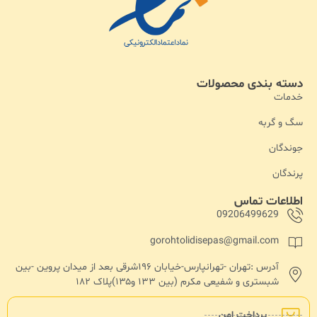
دسته بندی محصولات
خدمات
سگ و گربه
جوندگان
پرندگان
اطلاعات تماس
09206499629
gorohtolidisepas@gmail.com
آدرس :تهران -تهرانپارس-خیابان ۱۹۶شرقی بعد از میدان پروین -بین
شبستری و شفیعی مکرم (بین ۱۳۳ و۱۳۵)پلاک ۱۸۲
پرداخت امن