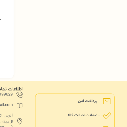
د
اطلاعات تم
499629
پرداخت امن
ail.com
ضمانت اصالت کالا
از میدا