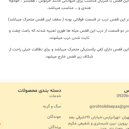
این قفس با متریال مناسب برای حیواناتی مانند خرگوش ، همستر ، خوکچه
هندی و … مناسب میباشد.
ر این قفس درب در قسمت فوقانی بوده ( سقف این قفس متحرک میباشد)
در دو قسمت از درب این قفس میله ها طوری تعبیه شدند که باعث چفت و
ثابت شدن درب میشوند.
این قفس دارای کفی پلاستیکی متحرک میباشد و برای نظافت خیلی راحت از
شکاف زیر قفس خارج میشود.
اس
دسته بندی محصولات
خدمات
09206
سگ و گربه
gorohtolidisepas@gm
جوندگان
آدرس :تهران -تهرانپارس-خیابان ۱۹۶شرقی بعد
ن پروین -بین شبستری و شفیعی مکرم
پرندگان