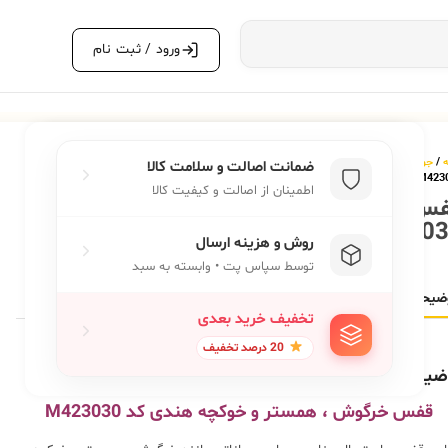
ورود / ثبت نام
ه
/
جوندگان
/
باکس حمل و قفس جوندگان
/ قفس خرگوش ، همستر و خوکچه هندی کد
ضمانت اصالت و سلامت کالا
M423
اطمینان از اصالت و کیفیت کالا
س خرگوش ، همستر و خوکچه هندی کد
M42303
روش و هزینه ارسال
توسط سپاس پت • وابسته به سبد
ضیحات
توضیحات تکمیلی
نظرات (0)
تخفیف خرید بعدی
20 درصد تخفیف
ضیحات
قفس خرگوش ، همستر و خوکچه هندی
کد M423030