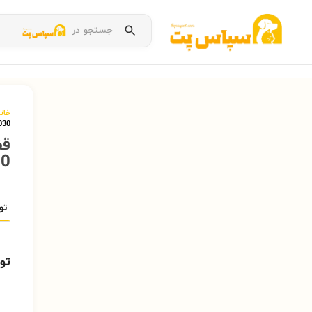
جستجو در
خان
030
قف
0
تو
تو