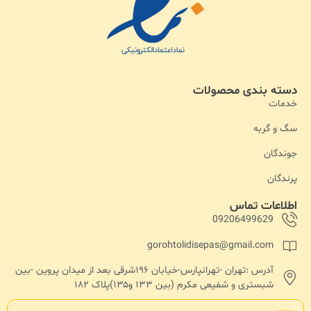
دسته بندی محصولات
خدمات
سگ و گربه
جوندگان
پرندگان
اطلاعات تماس
09206499629
gorohtolidisepas@gmail.com
آدرس :تهران -تهرانپارس-خیابان ۱۹۶شرقی بعد از میدان پروین -بین
شبستری و شفیعی مکرم (بین ۱۳۳ و۱۳۵)پلاک ۱۸۲