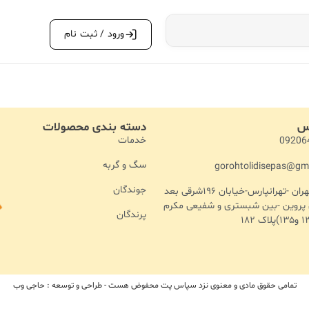
ورود / ثبت نام
اس
دسته بندی محصولات
خدمات
09206
سگ و گربه
gorohtolidisepas@gm
جوندگان
آدرس :تهران -تهرانپارس-خیابان ۱۹۶شرقی بعد
ن پروین -بین شبستری و شفیعی مکرم
پرندگان
تمامی حقوق مادی و معنوی نزد سپاس پت محفوض هست - طراحی و توسعه : حاجی وب