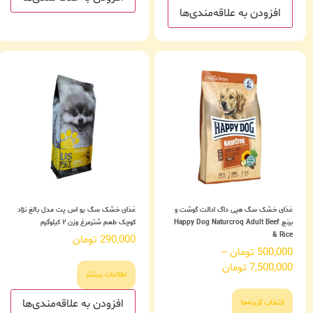
افزودن به علاقه‌مندی‌ها
غذای خشک سگ هپی داگ ادالت گوشت و
غذای خشک سگ یو اس پت مدل بالغ نژاد
برنج Happy Dog Naturcroq Adult Beef
کوچک طعم شترمرغ وزن ۲ کیلوگرم
& Rice
290,000
تومان
500,000
تومان
–
7,500,000
تومان
اطلاعات بیشتر
افزودن به علاقه‌مندی‌ها
انتخاب گزینه‌ها