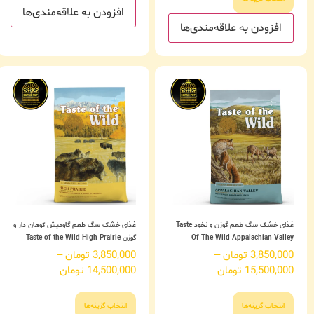
افزودن به علاقه‌مندی‌ها
افزودن به علاقه‌مندی‌ها
غذای خشک سگ طعم گوزن و نخود Taste
غذای خشک سگ طعم گاومیش کوهان دار و
Of The Wild Appalachian Valley
گوزن Taste of the Wild High Prairie
3,850,000
تومان
–
3,850,000
تومان
–
15,500,000
تومان
14,500,000
تومان
انتخاب گزینه‌ها
انتخاب گزینه‌ها