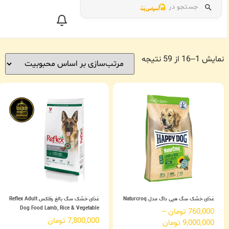
جستجو در
نمایش 1–16 از 59 نتیجه
غذای خشک سگ هپی داگ مدل Naturcroq
غذای خشک سگ بالغ رفلکس Reflex Adult
Dog Food Lamb, Rice & Vegetable
760,000
تومان
–
7,800,000
تومان
9,000,000
تومان