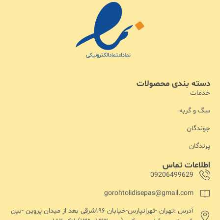
دسته بندی محصولات
خدمات
سگ و گربه
جوندگان
پرندگان
اطلاعات تماس
09206499629
gorohtolidisepas@gmail.com
آدرس :تهران -تهرانپارس-خیابان ۱۹۶شرقی بعد از میدان پروین -بین