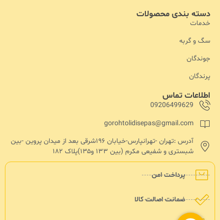
دسته بندی محصولات
خدمات
سگ و گربه
جوندگان
پرندگان
اطلاعات تماس
09206499629
gorohtolidisepas@gmail.com
آدرس :تهران -تهرانپارس-خیابان ۱۹۶شرقی بعد از میدان پروین -بین
شبستری و شفیعی مکرم (بین ۱۳۳ و۱۳۵)پلاک ۱۸۲
پرداخت امن
ضمانت اصالت کالا