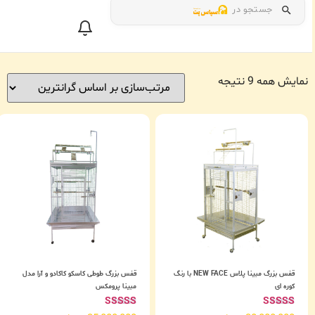
جستجو در
نمایش همه 9 نتیجه
قفس بزرگ مبینا پلاس NEW FACE با رنگ
قفس بزرگ طوطی کاسکو کاکادو و آرا مدل
کوره ای
مبینا پرومکس