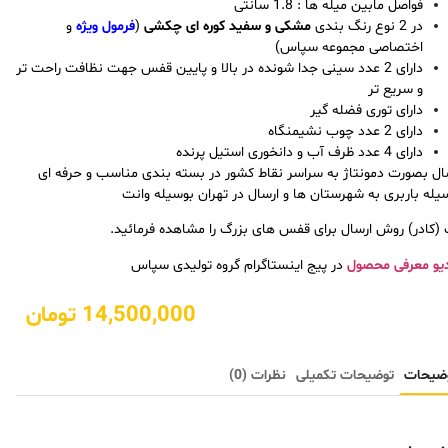
فواصل مابین میله ها : 1.8 سانتی
در 2 نوع رنگ بندی
مشکی و سفید کوره ای چکشی
(
فرمول ویژه
و
اختصاصی مجموعه سپاس)
دارای 2 عدد سینی جدا شونده در بالا و پایین قفس جهت نظافت راحت تر
و سریع تر
دارای توری فضله گیر
دارای 2 عدد چوب نشیمنگاه
دارای 4 عدد ظرف آب و دانخوری استیل پرنده
ال بصورت دمونتاژ به سراسر نقاط کشور در بسته بندی مناسب و حرفه ای
یله باربری به شهرستان ها و ارسال در تهران بوسیله وانت
(کادر) روش ارسال برای قفس های بزرگ را مشاهده فرمائید.
یو معرفی محصول
در پیج اینستاگرام گروه تولیدی سپاس
14,500,000
تومان
ضیحات
توضیحات تکمیلی
نظرات (0)