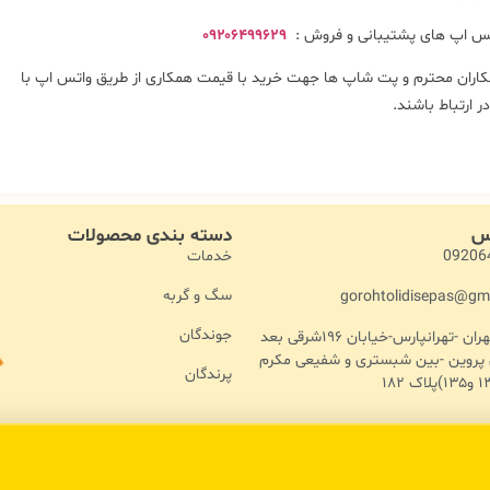
س اپ های پشتیبانی و فروش :
۰۹۲۰۶۴۹۹۶۲۹
اران محترم و پت شاپ ها جهت خرید با قیمت همکاری از طریق واتس اپ با
در ارتباط باشند.
اس
دسته بندی محصولات
خدمات
09206
سگ و گربه
gorohtolidisepas@gm
جوندگان
آدرس :تهران -تهرانپارس-خیابان ۱۹۶شرقی بعد
ن پروین -بین شبستری و شفیعی مکرم
پرندگان
تمامی حقوق مادی و معنوی نزد سپاس پت محفوض هست - طراحی و توسعه : حاجی وب