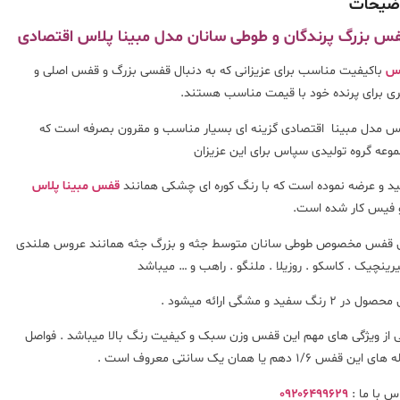
ضیحات
س بزرگ پرندگان
و طوطی سانان مدل مبینا پلاس اقتصادی
س
باکیفیت مناسب برای عزیزانی که به دنبال قفسی بزرگ و قفس اصلی و
ی برای پرنده خود با قیمت مناسب هستند.
 مدل مبینا اقتصادی گزینه ای بسیار مناسب و مقرون بصرفه است که
وعه گروه تولیدی سپاس برای این عزیزان
ید و عرضه نموده است که با رنگ کوره ای چشکی همانند
قفس مبینا پلاس
 فیس کار شده است.
 قفس مخصوص طوطی سانان متوسط جثه و بزرگ جثه همانند عروس هلندی
یرینچیک . کاسکو . روزیلا . ملنگو . راهب و … میباشد
ل در ۲ رنگ سفید و مشگی ارائه میشود .
 از ویژگی های مهم این قفس وزن سبک و کیفیت رنگ بالا میباشد . فواصل
ی این قفس ۱/۶ دهم یا همان یک سانتی معروف است .
س با ما :
۰۹۲۰۶۴۹۹۶۲۹