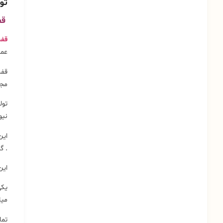
تو
قف
قف
عمر
قفس
مجم
تول
نیو
این
. گ
این محصو
یکی
میله ها
تما