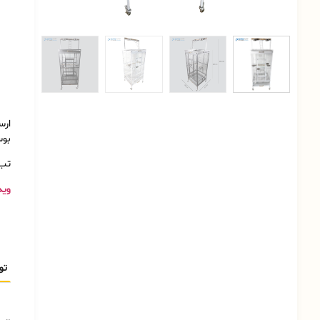
ارس
بوس
تب 
وید
تو