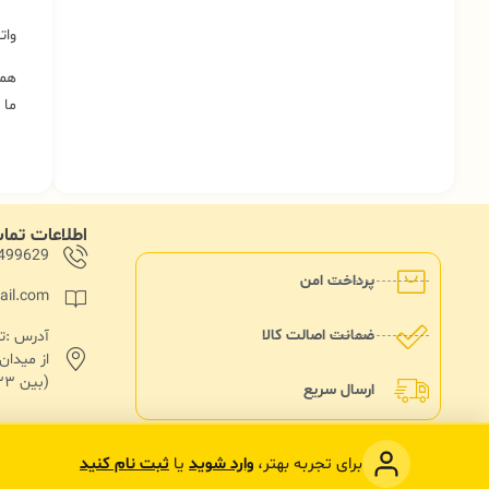
وات
همک
ما 
اطلاعات تم
499629
پرداخت امن
ail.com
ضمانت اصالت کالا
از میدا
(بین ۱۳۳ و۱۳۵)پلاک ۱۸۲
ارسال سریع
برای تجربه بهتر،
وارد شوید
یا
ثبت نام کنید