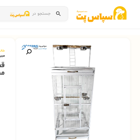
جستجو در
خان
مبین
قف
مب