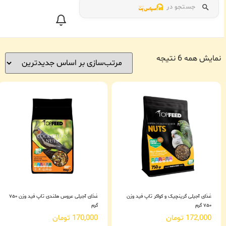
جستجو در
نمایش همه 6 نتیجه
غذای آجیلی گرینچیک و کواکر تاپ فید وزن
غذای آجیلی عروس هلندی تاپ فید وزن ۷۵۰
۷۵۰ گرم
گرم
172,000
تومان
170,000
تومان