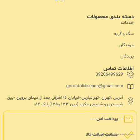
دسته بندی محصولات
خدمات
سگ و گربه
جوندگان
پرندگان
اطلاعات تماس
09206499629
gorohtolidisepas@gmail.com
آدرس :تهران -تهرانپارس-خیابان ۱۹۶شرقی بعد از میدان پروین -بین
شبستری و شفیعی مکرم (بین ۱۳۳ و۱۳۵)پلاک ۱۸۲
پرداخت امن
ضمانت اصالت کالا