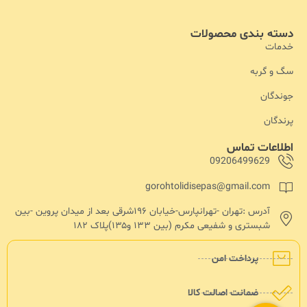
دسته بندی محصولات
خدمات
سگ و گربه
جوندگان
پرندگان
اطلاعات تماس
09206499629
gorohtolidisepas@gmail.com
آدرس :تهران -تهرانپارس-خیابان ۱۹۶شرقی بعد از میدان پروین -بین
شبستری و شفیعی مکرم (بین ۱۳۳ و۱۳۵)پلاک ۱۸۲
پرداخت امن
ضمانت اصالت کالا