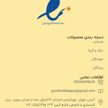
دسته بندی محصولات
خدمات
سگ و گربه
جوندگان
پرندگان
اطلاعات تماس
09206499629
gorohtolidisepas@gmail.com
آدرس :تهران -تهرانپارس-خیابان ۱۹۶شرقی بعد از میدان پروین -بین
شبستری و شفیعی مکرم (بین ۱۳۳ و۱۳۵)پلاک ۱۸۲