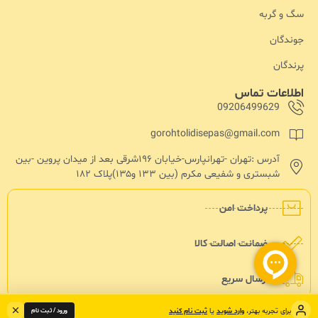
سگ و گربه
جوندگان
پرندگان
اطلاعات تماس
09206499629
gorohtolidisepas@gmail.com
آدرس :تهران -تهرانپارس-خیابان ۱۹۶شرقی بعد از میدان پروین -بین
شبستری و شفیعی مکرم (بین ۱۳۳ و۱۳۵)پلاک ۱۸۲
پرداخت امن
ضمانت اصالت کالا
ارسال سریع
ورود / ثبت نام
برای تجربه بهتر،
وارد شوید
یا
ثبت نام کنید
تمامی حقوق مادی و معنوی نزد سپاس پت محفوض هست - طراحی و توسعه : حاجی وب