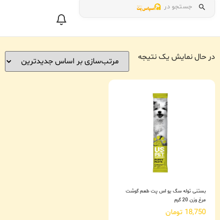
جستجو در
در حال نمایش یک نتیجه
بستنی توله سگ یو اس پت طعم گوشت
مرغ وزن 20 گرم
18,750
تومان