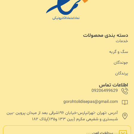
دسته بندی محصولات
خدمات
سگ و گربه
جوندگان
پرندگان
اطلاعات تماس
09206499629
gorohtolidisepas@gmail.com
آدرس :تهران -تهرانپارس-خیابان ۱۹۶شرقی بعد از میدان پروین -بین
شبستری و شفیعی مکرم (بین ۱۳۳ و۱۳۵)پلاک ۱۸۲
پرداخت امن