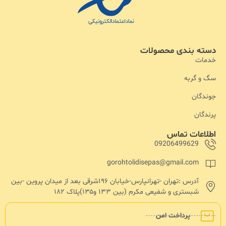
دسته بندی محصولات
خدمات
سگ و گربه
جوندگان
پرندگان
اطلاعات تماس
09206499629
gorohtolidisepas@gmail.com
آدرس :تهران -تهرانپارس-خیابان ۱۹۶شرقی بعد از میدان پروین -بین
شبستری و شفیعی مکرم (بین ۱۳۳ و۱۳۵)پلاک ۱۸۲
پرداخت امن