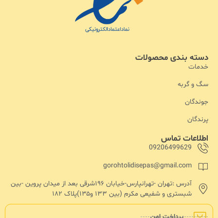
دسته بندی محصولات
خدمات
سگ و گربه
جوندگان
پرندگان
اطلاعات تماس
09206499629
gorohtolidisepas@gmail.com
آدرس :تهران -تهرانپارس-خیابان ۱۹۶شرقی بعد از میدان پروین -بین
شبستری و شفیعی مکرم (بین ۱۳۳ و۱۳۵)پلاک ۱۸۲
پرداخت امن