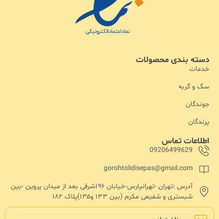
دسته بندی محصولات
خدمات
سگ و گربه
جوندگان
پرندگان
اطلاعات تماس
09206499629
gorohtolidisepas@gmail.com
آدرس :تهران -تهرانپارس-خیابان ۱۹۶شرقی بعد از میدان پروین -بین
شبستری و شفیعی مکرم (بین ۱۳۳ و۱۳۵)پلاک ۱۸۲