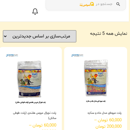
جستجو در
نمایش همه 5 نتیجه
پلت میوه‌ای مدل ماه و ستاره
پلت نچرال عروس هلندی (پلت طوطی
سانان)
60,000
تومان
–
60,000
تومان
–
200,000
تومان