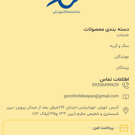
دسته بندی محصولات
خدمات
سگ و گربه
جوندگان
پرندگان
اطلاعات تماس
09206499629
gorohtolidisepas@gmail.com
آدرس :تهران -تهرانپارس-خیابان ۱۹۶شرقی بعد از میدان پروین -بین
شبستری و شفیعی مکرم (بین ۱۳۳ و۱۳۵)پلاک ۱۸۲
پرداخت امن