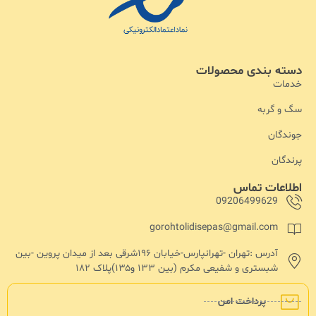
دسته بندی محصولات
خدمات
سگ و گربه
جوندگان
پرندگان
اطلاعات تماس
09206499629
gorohtolidisepas@gmail.com
آدرس :تهران -تهرانپارس-خیابان ۱۹۶شرقی بعد از میدان پروین -بین
شبستری و شفیعی مکرم (بین ۱۳۳ و۱۳۵)پلاک ۱۸۲
پرداخت امن