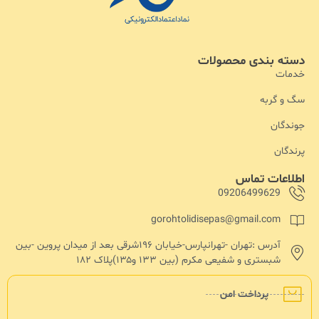
دسته بندی محصولات
خدمات
سگ و گربه
جوندگان
پرندگان
اطلاعات تماس
09206499629
gorohtolidisepas@gmail.com
آدرس :تهران -تهرانپارس-خیابان ۱۹۶شرقی بعد از میدان پروین -بین
شبستری و شفیعی مکرم (بین ۱۳۳ و۱۳۵)پلاک ۱۸۲
پرداخت امن