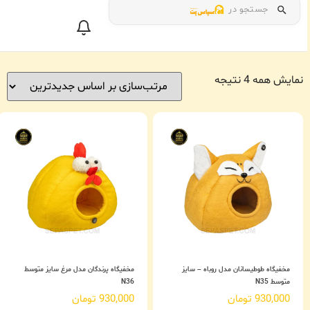
جستجو در
نمایش همه 4 نتیجه
مخفیگاه طوطیسانان مدل روباه – سایز
مخفیگاه پرندگان مدل مرغ سایز متوسط
متوسط N35
N36
930,000
تومان
930,000
تومان