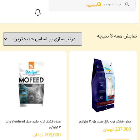
جستجو در
نمایش همه 3 نتیجه
غذای خشک گربه بالغ مفید وزن ۲ کیلوگرم
غذای خشک گربه مفید مدل Sterilised وزن
۲ کیلوگرم
207,000
تومان
209,000
تومان