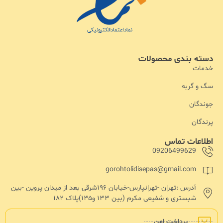
دسته بندی محصولات
خدمات
سگ و گربه
جوندگان
پرندگان
اطلاعات تماس
09206499629
gorohtolidisepas@gmail.com
آدرس :تهران -تهرانپارس-خیابان ۱۹۶شرقی بعد از میدان پروین -بین
شبستری و شفیعی مکرم (بین ۱۳۳ و۱۳۵)پلاک ۱۸۲
پرداخت امن