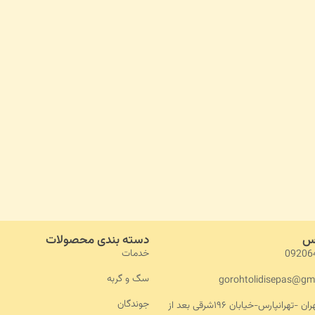
اس
دسته بندی محصولات
خدمات
09206
سگ و گربه
gorohtolidisepas@gm
جوندگان
آدرس :تهران -تهرانپارس-خیابان ۱۹۶شرقی بعد از