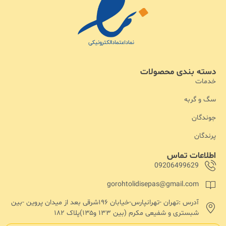
دسته بندی محصولات
خدمات
سگ و گربه
جوندگان
پرندگان
اطلاعات تماس
09206499629
gorohtolidisepas@gmail.com
آدرس :تهران -تهرانپارس-خیابان ۱۹۶شرقی بعد از میدان پروین -بین
شبستری و شفیعی مکرم (بین ۱۳۳ و۱۳۵)پلاک ۱۸۲