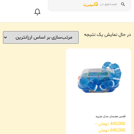
جستجو در
در حال نمایش یک نتیجه
قفس همستر مدل جزیره
445,000
تومان
–
690,000
تومان