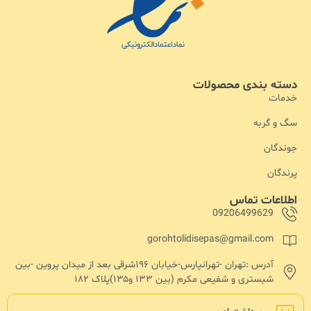
دسته بندی محصولات
خدمات
سگ و گربه
جوندگان
پرندگان
اطلاعات تماس
09206499629
gorohtolidisepas@gmail.com
آدرس :تهران -تهرانپارس-خیابان ۱۹۶شرقی بعد از میدان پروین -بین
شبستری و شفیعی مکرم (بین ۱۳۳ و۱۳۵)پلاک ۱۸۲