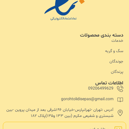
دسته بندی محصولات
خدمات
سگ و گربه
جوندگان
پرندگان
اطلاعات تماس
09206499629
gorohtolidisepas@gmail.com
آدرس :تهران -تهرانپارس-خیابان ۱۹۶شرقی بعد از میدان پروین -بین
شبستری و شفیعی مکرم (بین ۱۳۳ و۱۳۵)پلاک ۱۸۲