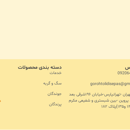
اس
دسته بندی محصولات
خدمات
09206
سگ و گربه
gorohtolidisepas@gm
جوندگان
آدرس :تهران -تهرانپارس-خیابان ۱۹۶شرقی بعد
ن پروین -بین شبستری و شفیعی مکرم
پرندگان