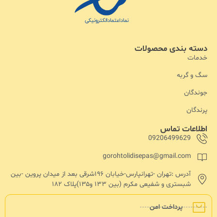
دسته بندی محصولات
خدمات
سگ و گربه
جوندگان
پرندگان
اطلاعات تماس
09206499629
gorohtolidisepas@gmail.com
آدرس :تهران -تهرانپارس-خیابان ۱۹۶شرقی بعد از میدان پروین -بین
شبستری و شفیعی مکرم (بین ۱۳۳ و۱۳۵)پلاک ۱۸۲
پرداخت امن