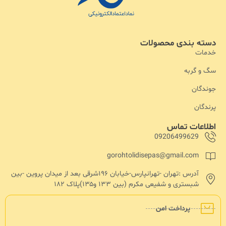
دسته بندی محصولات
خدمات
سگ و گربه
جوندگان
پرندگان
اطلاعات تماس
09206499629
gorohtolidisepas@gmail.com
آدرس :تهران -تهرانپارس-خیابان ۱۹۶شرقی بعد از میدان پروین -بین
شبستری و شفیعی مکرم (بین ۱۳۳ و۱۳۵)پلاک ۱۸۲
پرداخت امن