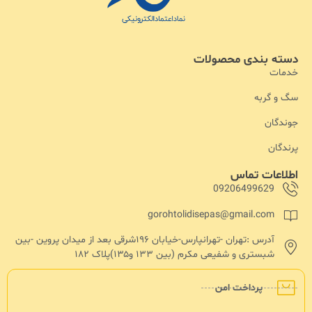
دسته بندی محصولات
خدمات
سگ و گربه
جوندگان
پرندگان
اطلاعات تماس
09206499629
gorohtolidisepas@gmail.com
آدرس :تهران -تهرانپارس-خیابان ۱۹۶شرقی بعد از میدان پروین -بین
شبستری و شفیعی مکرم (بین ۱۳۳ و۱۳۵)پلاک ۱۸۲
پرداخت امن