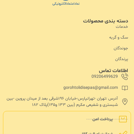
دسته بندی محصولات
خدمات
سگ و گربه
جوندگان
پرندگان
اطلاعات تماس
09206499629
gorohtolidisepas@gmail.com
آدرس :تهران -تهرانپارس-خیابان ۱۹۶شرقی بعد از میدان پروین -بین
شبستری و شفیعی مکرم (بین ۱۳۳ و۱۳۵)پلاک ۱۸۲
پرداخت امن