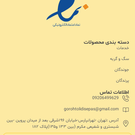
دسته بندی محصولات
خدمات
سگ و گربه
جوندگان
پرندگان
اطلاعات تماس
09206499629
gorohtolidisepas@gmail.com
آدرس :تهران -تهرانپارس-خیابان ۱۹۶شرقی بعد از میدان پروین -بین
شبستری و شفیعی مکرم (بین ۱۳۳ و۱۳۵)پلاک ۱۸۲