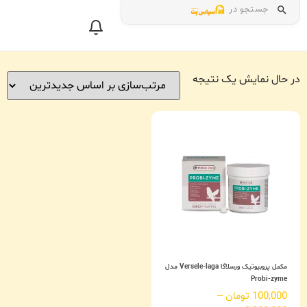
جستجو در
در حال نمایش یک نتیجه
مکمل پروبیوتیک ورسلاگا Versele-laga مدل
Probi-zyme
100,000
تومان
–