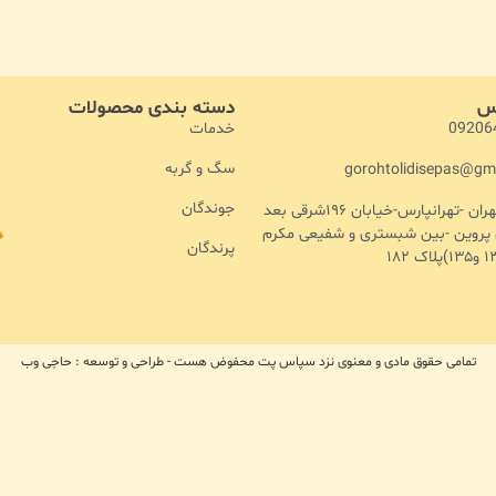
اس
دسته بندی محصولات
خدمات
09206
سگ و گربه
gorohtolidisepas@gm
جوندگان
آدرس :تهران -تهرانپارس-خیابان ۱۹۶شرقی بعد
ن پروین -بین شبستری و شفیعی مکرم
پرندگان
تمامی حقوق مادی و معنوی نزد سپاس پت محفوض هست - طراحی و توسعه : حاجی وب