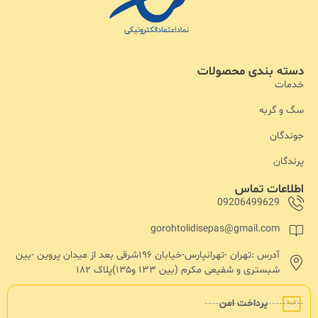
دسته بندی محصولات
خدمات
سگ و گربه
جوندگان
پرندگان
اطلاعات تماس
09206499629
gorohtolidisepas@gmail.com
آدرس :تهران -تهرانپارس-خیابان ۱۹۶شرقی بعد از میدان پروین -بین
شبستری و شفیعی مکرم (بین ۱۳۳ و۱۳۵)پلاک ۱۸۲
پرداخت امن