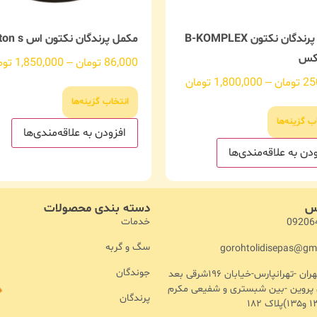
مکمل پرندگان نکتون B-KOMPLEX
مکمل پرندگان نکتون اس nekton s
کس
86,000
تومان
–
1,850,000
توم
25
تومان
–
1,800,000
تومان
انتخاب گزینه‌ها
ب گزینه‌ها
افزودن به علاقه‌مندی‌ها
دن به علاقه‌مندی‌ها
اس
دسته بندی محصولات
خدمات
09206
سگ و گربه
gorohtolidisepas@gm
جوندگان
آدرس :تهران -تهرانپارس-خیابان ۱۹۶شرقی بعد
ن پروین -بین شبستری و شفیعی مکرم
پرندگان