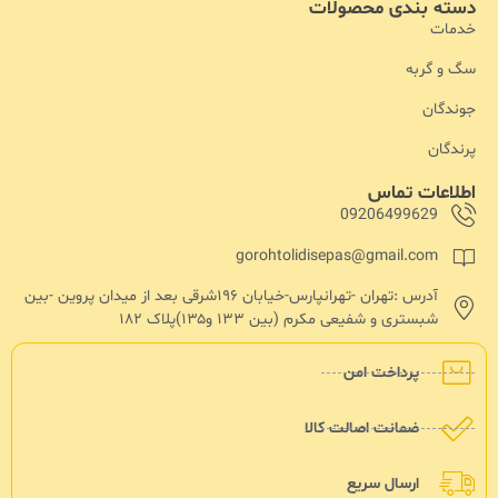
دسته بندی محصولات
خدمات
سگ و گربه
جوندگان
پرندگان
اطلاعات تماس
09206499629
gorohtolidisepas@gmail.com
آدرس :تهران -تهرانپارس-خیابان ۱۹۶شرقی بعد از میدان پروین -بین
شبستری و شفیعی مکرم (بین ۱۳۳ و۱۳۵)پلاک ۱۸۲
پرداخت امن
ضمانت اصالت کالا
ارسال سریع