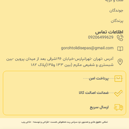
سگ و گربه
جوندگان
پرندگان
اطلاعات تماس
09206499629
gorohtolidisepas@gmail.com
آدرس :تهران -تهرانپارس-خیابان ۱۹۶شرقی بعد از میدان پروین -بین
شبستری و شفیعی مکرم (بین ۱۳۳ و۱۳۵)پلاک ۱۸۲
پرداخت امن
ضمانت اصالت کالا
ارسال سریع
تمامی حقوق مادی و معنوی نزد سپاس پت محفوض هست - طراحی و توسعه : حاجی وب