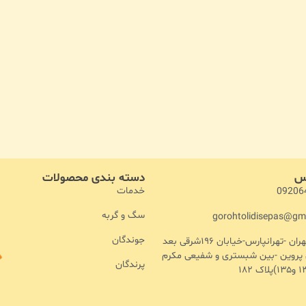
اس
دسته بندی محصولات
خدمات
09206
سگ و گربه
gorohtolidisepas@gm
جوندگان
آدرس :تهران -تهرانپارس-خیابان ۱۹۶شرقی بعد
ن پروین -بین شبستری و شفیعی مکرم
پرندگان