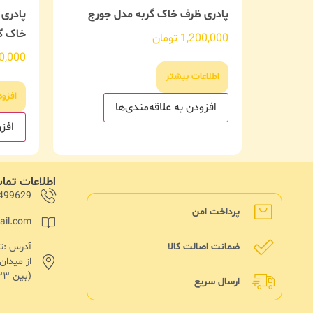
پادری ظرف خاک گربه مدل جورج
پادری
خاک گر
1,200,000
تومان
0,000
اطلاعات بیشتر
افزو
افزودن به علاقه‌مندی‌ها
افزو
اطلاعات تم
499629
پرداخت امن
ail.com
ضمانت اصالت کالا
از میدا
(بین ۱۳۳ و۱۳۵)پلاک ۱۸۲
ارسال سریع