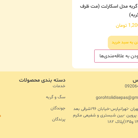
 گربه مدل اسکارلت (مت ظرف
به)
1,20
تومان
دن به سبد خرید
دن به علاقه‌مندی‌ها
اس
دسته بندی محصولات
خدمات
09206
سگ و گربه
gorohtolidisepas@gm
جوندگان
آدرس :تهران -تهرانپارس-خیابان ۱۹۶شرقی بعد
ن پروین -بین شبستری و شفیعی مکرم
پرندگان