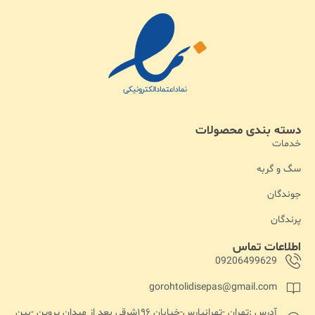
دسته بندی محصولات
خدمات
سگ و گربه
جوندگان
پرندگان
اطلاعات تماس
09206499629
gorohtolidisepas@gmail.com
آدرس :تهران -تهرانپارس-خیابان ۱۹۶شرقی بعد از میدان پروین -بین