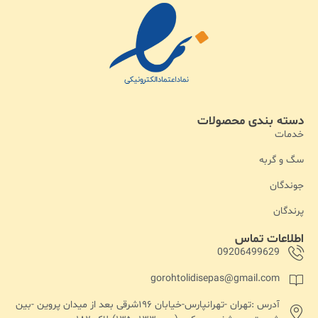
دسته بندی محصولات
خدمات
سگ و گربه
جوندگان
پرندگان
اطلاعات تماس
09206499629
gorohtolidisepas@gmail.com
آدرس :تهران -تهرانپارس-خیابان ۱۹۶شرقی بعد از میدان پروین -بین