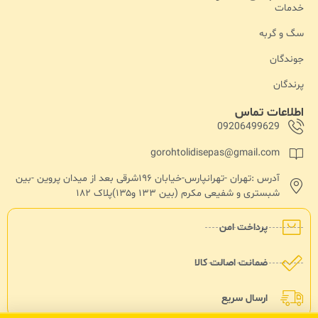
خدمات
سگ و گربه
جوندگان
پرندگان
اطلاعات تماس
09206499629
gorohtolidisepas@gmail.com
آدرس :تهران -تهرانپارس-خیابان ۱۹۶شرقی بعد از میدان پروین -بین
شبستری و شفیعی مکرم (بین ۱۳۳ و۱۳۵)پلاک ۱۸۲
پرداخت امن
ضمانت اصالت کالا
ارسال سریع