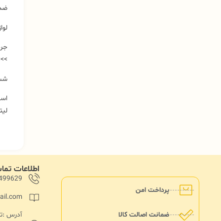
ضد ع
لواز
>>> ی
شست
لیت
اطلاعات تم
499629
پرداخت امن
ail.com
ضمانت اصالت کالا