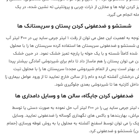
ز کردن لوله ها و مخازن از ذرات چربی و پروتئینی ته نشین شده، در یک
له انجام می گیرد.
شستشو و ضدعفونی کردن پستان و سرپستانک ها
با توجه به اهمیت این عمل می توان از رقت ۱ لیتر جرمی ساید پی در ۴۰۰ لیتر آب
ی شستشو و ضدعفونی سرپستان ها استفاده کرده سرپستان ها را با محلول
 شده کاملاً شسته و با یک حوله یا پارچه تمیز خشک نمود. در حین خشک
ن می توان پستان را هم ماساژ داد تا دام برای شیردوشی آمادگی بیشتر پیدا
. بهتر است پس از اتمام شیردوشی مجددا سرپستان ها را با محلول تیت
 درخشان آغشته کرده و دام را از سالن خارج نمایید تا از ورود عوامل بیماری زا
داخل کارتیه ها تا شیردوشی بعدی جلوگیری شود.
ضدعفونی کردن جایگاه، سالن ها و وسایل دامداری ها
یک لیتر جرمی ساید پی را در ۲۰۰ لیتر آب حل نموده به صورت دستی یا توسط
اش، بهاربندها و باکس های نگهداری گوساله را ضدعفونی نمایید. وسایل
ک را می توان توسط اسفنج آغشته به محلول یا به روش غوطه ورسازی (حمام
ن) شستشو و ضدعفونی کرد.