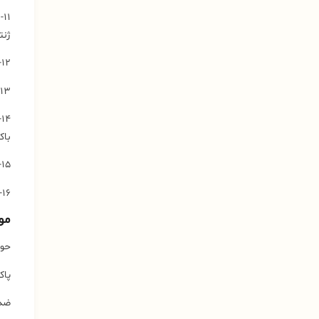
۱
ژنت
۱۲- دارا بودن گواهینامه‌های۲۰۰۰، 9001ISO و ISO2200و HACCP از انگلستان.
۱۳- دارا بودن گواهینامه GMpاز TUV آلمان.
۴
باک
۱۵- عدم خورندگی محلول رقیق شده بر روی سطوح و فلزات.
۱۶- دسته‌بندی شده در گروه ضدعفونی‌های نسل جدید با تکنولوژی روز دنیا.
مو
حوضچ
پاک
ضد 