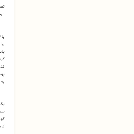
تمی
مرح
برا
یاد
کرد
کند
پوش
به 
سمپ
کوچ
کرد