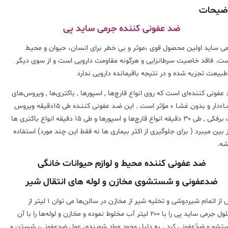
ضیحات
ضد عفونی کننده جرمی ساید
پی
ی ساید اولین محصول قوی ،موثر و بی خطر برای انسان، حیوان و محیط
ت. فاقد خاصیت سرطانزایی و هرگونه مقاومت دارویی است و از سوی دیگر
طبیعت تجزیه شده و در نتیجه باقیمانده دارویی ندارد
عفونی ‌کننده‌ای است که روی انواع قارچ‌ها , اسپورها , باکتری‌ها , ویروس‌های
غشـاءدار و بدون غشـا ء مؤثر است . این ضـد عفونی ‌کننـده طی ۱۵دقیقه ویروس
تب برفکی , طی ۳۰ دقیقه انواع قارچ‌ها و اسپورها و طی ۱۵ دقیقه انواع باکتری ‌ها
از بین میبرد ( برای جلوگیری از اکثر بیماری ها نه فقط این چند مورد) استفاده
ه.
ضد عفونی کننده محیط و لوازم حیوانات خانگی
ضدعفونی و شستشوی مخازن و لوله های انتقال شیر
پس از اتمام شیردوشی و تخلیه شیر از مخازن در سالن‌ها می توان ۱ لیتر از
محلول جرمی ساید پی را با ۲۰۰ لیتر آب مخلوط نموده و مخازن و لوله‌ها را با آن
شو و ضدّعفونی کرد . به دلیل وجود مواد شوینده، عمل ضدعفونی، شستن و