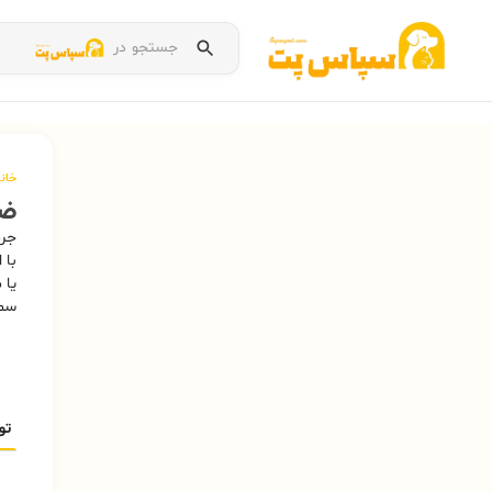
جستجو در
خان
ضد
جرم
با 
یا 
سم
تو