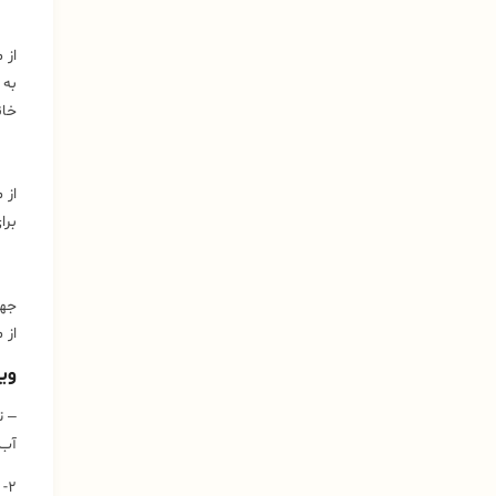
به 
خان
برا
جهت
از م
وی
– ت
آب 
۲-