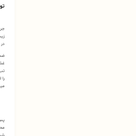
تو
جرم
زیس
در 
ضد 
را 
میش
شست