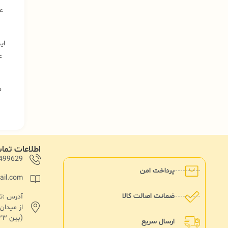
ع
ای
ع
ه
اطلاعات تم
499629
پرداخت امن
ail.com
ضمانت اصالت کالا
از میدا
(بین ۱۳۳ و۱۳۵)پلاک ۱۸۲
ارسال سریع