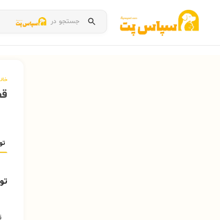
جستجو در
خان
قف
تو
تو
ق