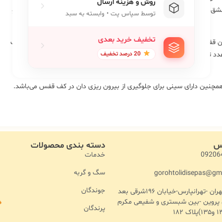
روش و هزینه ارسال
شق، سهره ، قناری و هم جثه می‌باشد. به لحاظ کیفیتی در حد متوسط بوده و
توسط سپاس پت • وابسته به سبد
رنگ بدنه قفس کوره ای می‌باشد.
تخفیف خرید بعدی
ن قفس دارای دو عدد کاسه برای دانخوری و آبخوری است و همچنین دارای یک
دد تاب و نشیمنگاه می‌باشد. کف قفس دارای توری فلزی می‌باشد و از تماس
20 درصد تخفیف
پای پرنده با فضله‌های کف قفس جلوگیری می‌کند.
مچنین دارای سینی برای جلوگیری از بیرون ریزی دان در کف قفس می‌باشد.
اس
دسته بندی محصولات
خدمات
09206
سگ و گربه
gorohtolidisepas@gm
جوندگان
آدرس :تهران -تهرانپارس-خیابان ۱۹۶شرقی بعد
ن پروین -بین شبستری و شفیعی مکرم
پرندگان