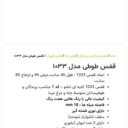
خانه
/
طوطی سانان و پرندگان
/
قفس ها
/
قفس کوچک
/ قفس طوطی مدل ۱۰۳۳
قفس طوطی مدل ۱۰۳۳
ابعاد قفس 1033 : طول 46 سانت،عرض 46 و ارتفاع 80
سانت
قفس 1033 کلبه ای تاشو –
کد 1
مناسب پرندگان و
طوطیسانان متوسط جثه و مرغ مینا
کیفیت عالی با رنگ طلایی هفت رنگ
فاصله میله ها : 18 mm
دارای توری فضله گیر
سقف تاشو(باز شونده)
دارای 2 عدد لیوان آبخوری