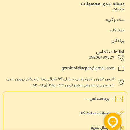
دسته بندی محصولات
خدمات
سگ و گربه
جوندگان
پرندگان
اطلاعات تماس
09206499629
gorohtolidisepas@gmail.com
آدرس :تهران -تهرانپارس-خیابان ۱۹۶شرقی بعد از میدان پروین -بین
شبستری و شفیعی مکرم (بین ۱۳۳ و۱۳۵)پلاک ۱۸۲
پرداخت امن
ضمانت اصالت کالا
ارسال سریع