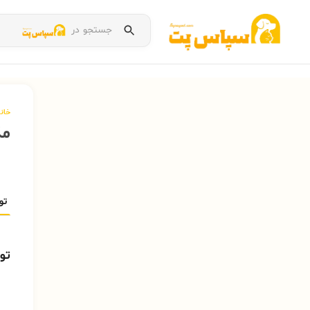
جستجو در
خان
مک
تو
تو