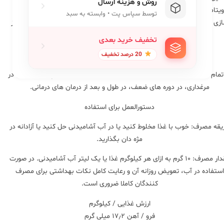
روش و هزینه ارسال
یتامین ها، اسیدهای آمینه و مواد معدنی دارد. در صورت ضعف، برای آماده
توسط سپاس پت • وابسته به سبد
زی پرورش، در صورت اختلالات باروری، بهبود پر و بال، ترویج آواز و حمایت از
عملکرد صحیح فرآیندهای متابولیک توصیه می شود.
تخفیف خرید بعدی
ما به شما توصیه می کنیم
20 درصد تخفیف
تمام طول سال، در مرحله رشد، برای رشد متعادل جوجه، برای پرندگان جوان در
مرغداری، در دوره های ضعف، در طول و بعد از درمان های درمانی.
دستورالعمل برای استفاده
یقه مصرف: خوب با غذا مخلوط کنید یا در آب آشامیدنی حل کنید یا آزادانه در
مژه دان بگذارید.
مقدار مصرف: ۱۰ گرم به ازای هر کیلوگرم غذا یا یک لیتر آب آشامیدنی. در صورت
استفاده در آب، تعویض روزانه آن و رعایت کامل نکات بهداشتی برای مصرف
کنندگان کاملا ضروری است.
ارزش غذایی / کیلوگرم
فرو / آهن ۱۷٫۲ میلی گرم